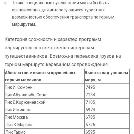
Также специальные путешествия могли бы быть
организованы для интересующихся туристов с
возможностью обеспечения транспорта по горным
маршрутам.
Категория сложности и характер программ
варьируется соответственно интересам
путешественников. Возможна перевозка грузов на
горном маршруте караваном сопровождения.
Абсолютные высоты крупнейших
Высота над уровнем
горных массивов
моря, м
Пик И. Сомони
7495
Пик Абуали ибн Сина
7134
Пик Е.Корженевской
7105
Пик Истиклол
6974
Пик Москва
6785
Пик К.Маркса
6726
Пик Гармо
6595