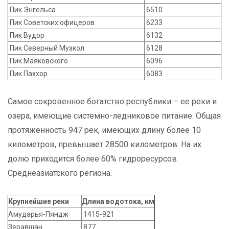
Пик Энгельса
6510
Пик Советских офицеров
6233
Пик Вудор
6132
Пик Северный Музкол
6128
Пик Маяковского
6096
Пик Паххор
6083
Самое сокровенное богатство республики – ее реки и
озера, имеющие системно-ледниковое питание. Общая
протяженность 947 рек, имеющих длину более 10
километров, превышает 28500 километров. На их
долю приходится более 60% гидроресурсов
Среднеазиатского региона.
Крупнейшие реки
Длина водотока, км
Амударья-Пяндж
1415-921
Зеравшан
877