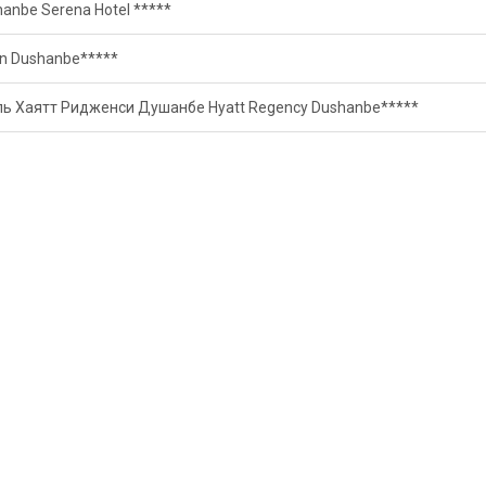
anbe Serena Hotel *****
on Dushanbe*****
ль Хаятт Ридженси Душанбе Hyatt Regency Dushanbe*****