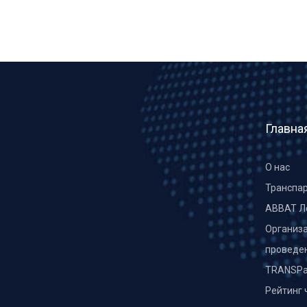
Главна
О нас
Транспа
ABBAT Л
Организа
проведе
TRANSPa
Рейтинг 