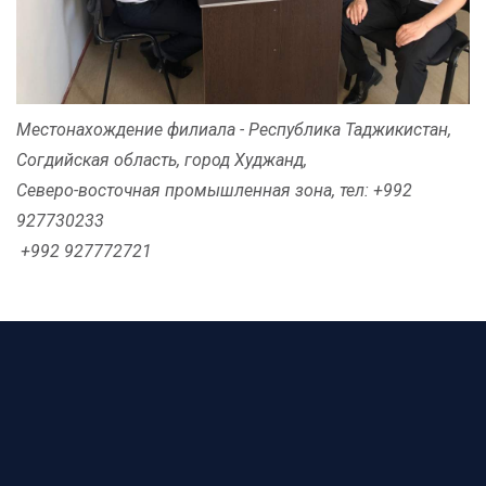
Местонахождение филиала - Республика Таджикистан,
Согдийская область, город Худжанд,
Северо-восточная промышленная зона, тел: +992
927730233
+992 927772721