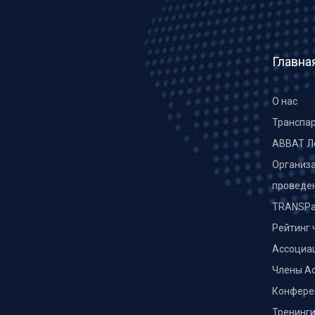
Главна
О нас
Транспа
ABBAT Л
Организа
проведе
TRANSPa
Рейтинг 
Ассоциа
Члены А
Конфере
Тренинг