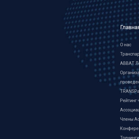
Главна
О нас
Транспа
ABBAT Л
Организа
проведе
TRANSPa
Рейтинг 
Ассоциа
Члены А
Конфере
Тренинг