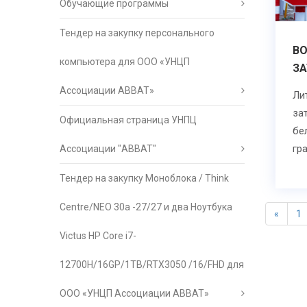
Обучающие программы
Тендер на закупку персонального
В
компьютера для ООО «УНЦП
З
Ассоциации АВВАТ»
Ли
за
Официальная страница УНПЦ
бе
гр
Ассоциации "АВВАТ"
Тендер на закупку Моноблока / Think
Centre/NEO 30a -27/27 и два Ноутбука
«
1
Victus HP Core i7-
12700H/16GP/1TB/RTX3050 /16/FHD для
ООО «УНЦП Ассоциации АВВАТ»