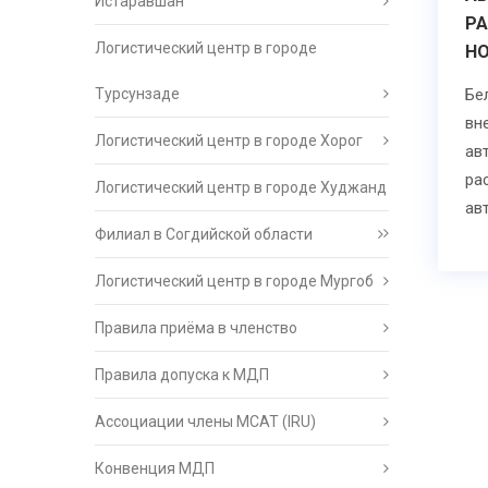
Истаравшан
Р
Логистический центр в городе
Н
Турсунзаде
Бе
вн
Логистический центр в городе Хорог
ав
ра
Логистический центр в городе Худжанд
ав
Филиал в Согдийской области
Логистический центр в городе Мургоб
Правила приёма в членство
Правила допуска к МДП
Ассоциации члены МСАТ (IRU)
Конвенция МДП