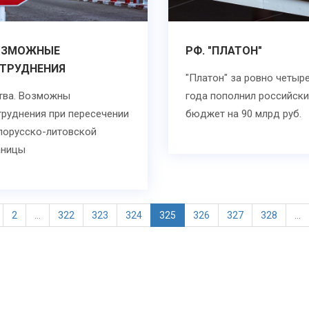
ОЗМОЖНЫЕ
РФ. "ПЛАТОН"
АТРУДНЕНИЯ
"Платон" за ровно четыр
тва. Возможны
года пополнил российск
труднения при пересечении
бюджет на 90 млрд руб.
лорусско-литовской
аницы
2
...
322
323
324
325
326
327
328
...