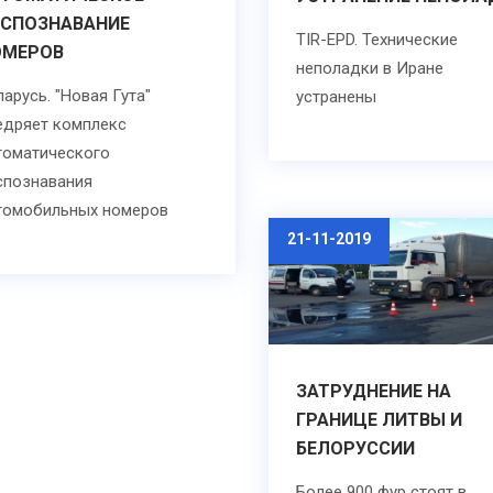
АСПОЗНАВАНИЕ
TIR-EPD. Технические
ОМЕРОВ
неполадки в Иране
ларусь. "Новая Гута"
устранены
едряет комплекс
томатического
спознавания
томобильных номеров
21-11-2019
ЗАТРУДНЕНИЕ НА
ГРАНИЦЕ ЛИТВЫ И
БЕЛОРУССИИ
Более 900 фур стоят в