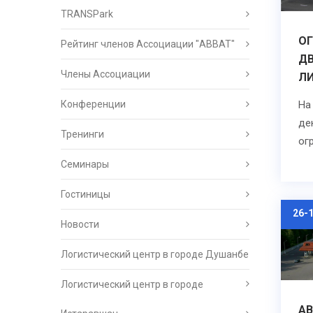
TRANSPark
О
Рейтинг членов Ассоциации "АВВАТ"
ДВ
Члены Ассоциации
Л
Конференции
На
де
Тренинги
ог
Семинары
Гостиницы
26-
Новости
Логистический центр в городе Душанбе
Логистический центр в городе
А