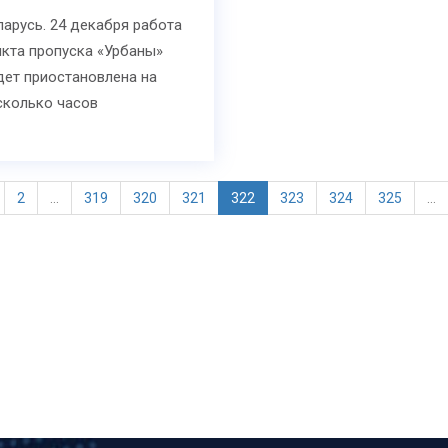
ларусь. 24 декабря работа
нкта пропуска «Урбаны»
дет приостановлена на
сколько часов
2
...
319
320
321
322
323
324
325
...