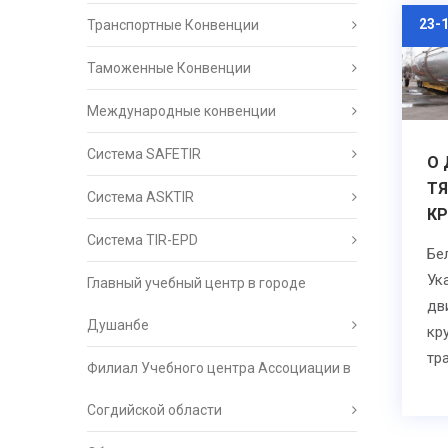
23-
Транспортные Конвенции
Таможенные Конвенции
Международные конвенции
Система SAFETIR
О
Т
Система ASKTIR
КР
Система TIR-EPD
Бе
Ук
Главный учебный центр в городе
дв
Душанбе
кр
тр
Филиал Учебного центра Ассоциации в
Согдийской области