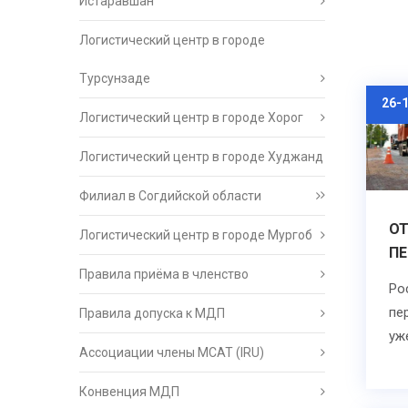
Истаравшан
Логистический центр в городе
Турсунзаде
26-
Логистический центр в городе Хорог
Логистический центр в городе Худжанд
Филиал в Согдийской области
ОТ
Логистический центр в городе Мургоб
ПЕ
Правила приёма в членство
Ро
пе
Правила допуска к МДП
уж
Ассоциации члены МСАТ (IRU)
Конвенция МДП