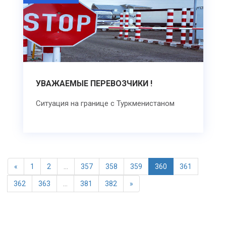
УВАЖАЕМЫЕ ПЕРЕВОЗЧИКИ !
Ситуация на границе с Туркменистаном
«
1
2
...
357
358
359
360
361
362
363
...
381
382
»