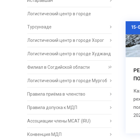
Истаравшан
Логистический центр в городе
Турсунзаде
15-
Логистический центр в городе Хорог
Логистический центр в городе Худжанд
Филиал в Согдийской области
Р
П
Логистический центр в городе Мургоб
Ка
Правила приёма в членство
ре
по
Правила допуска к МДП
202
Ассоциации члены МСАТ (IRU)
Конвенция МДП