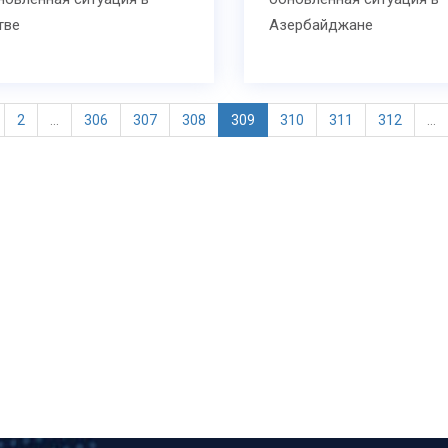
тве
Азербайджане
2
...
306
307
308
309
310
311
312
...