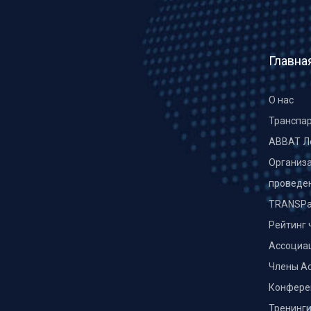
Главна
О нас
Транспа
ABBAT Л
Организа
проведе
TRANSPa
Рейтинг 
Ассоциа
Члены А
Конфере
Тренинг