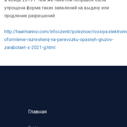
упрощена форма таких заявлений на выдачу или
продление разрешений.
http://haarmannsi.com/infoczentr/poleznoe/rossiya.elektron
oformlenie-razreshenij-na-perevozku-opasnyh-gruzov-
zarabotaet-s-2021-g.html
Главная