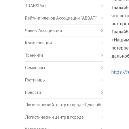
TRANSPark
Таалайб
что нет
Рейтинг членов Ассоциации "АВВАТ"
нет пре
Члены Ассоциации
Таалайб
«Нашими
Конференции
потерпе
Тренинги
дальноб
Семинары
https:/
Гостиницы
Новости
Логистический центр в городе Душанбе
Логистический центр в городе