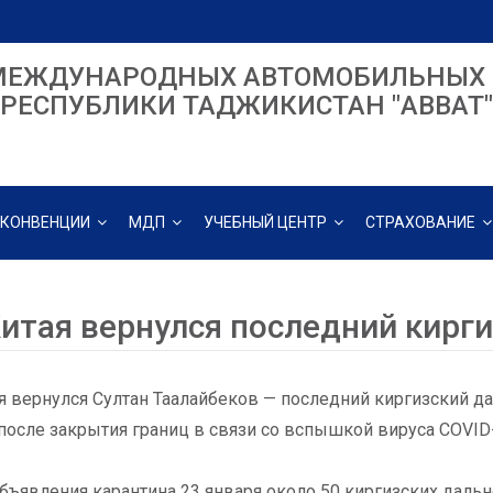
МЕЖДУНАРОДНЫХ АВТОМОБИЛЬНЫХ 
РЕСПУБЛИКИ ТАДЖИКИСТАН "ABBAT"
КОНВЕНЦИИ
МДП
УЧЕБНЫЙ ЦЕНТР
СТРАХОВАНИЕ
Китая вернулся последний кирг
я вернулся Султан Таалайбеков — последний киргизский д
после закрытия границ в связи со вспышкой вируса COVID
бъявления карантина 23 января около 50 киргизских даль