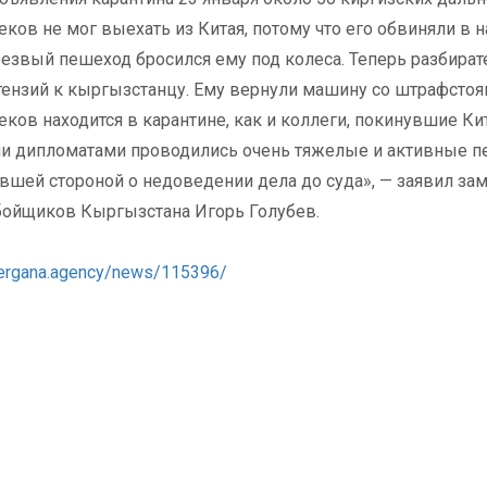
еков не мог выехать из Китая, потому что его обвиняли в 
резвый пешеход бросился ему под колеса. Теперь разбира
тензий к кыргызстанцу. Ему вернули машину со штрафстоян
еков находится в карантине, как и коллеги, покинувшие Ки
 дипломатами проводились очень тяжелые и активные пе
вшей стороной о недоведении дела до суда», — заявил за
ойщиков Кыргызстана Игорь Голубев.
/fergana.agency/news/115396/