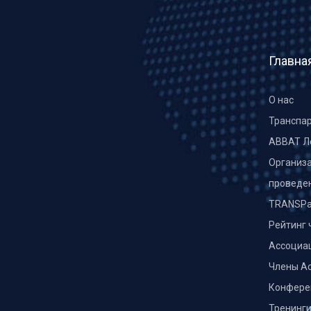
Главна
О нас
Транспа
ABBAT Л
Организа
проведе
TRANSPa
Рейтинг 
Ассоциа
Члены А
Конфере
Тренинг