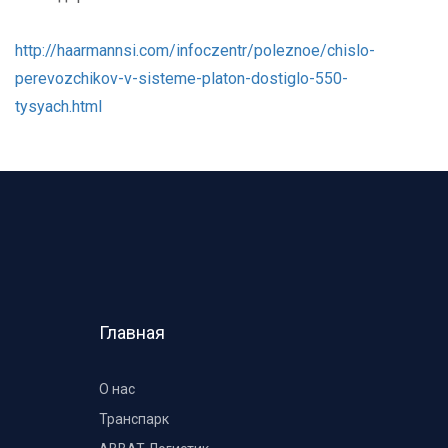
http://haarmannsi.com/infoczentr/poleznoe/chislo-
perevozchikov-v-sisteme-platon-dostiglo-550-
tysyach.html
Главная
О нас
Транспарк