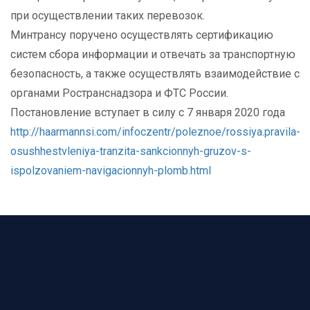
при осуществлении таких перевозок.
Минтрансу поручено осуществлять сертификацию
систем сбора информации и отвечать за транспортную
безопасность, а также осуществлять взаимодействие с
органами Ространснадзора и ФТС России.
Постановление вступает в силу с 7 января 2020 года
http://haarmannsi.com/infoczentr/poleznoe/rossiya.pravila-
osushhestvleniya-tranzita-sankcionnyh-gruzov-s-
ispolzovaniem-navigacionnyh-plomb.html