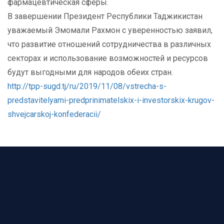
фармацевтическая сферы.
В завершении Президент Республики Таджикистан
уважаемый Эмомали Рахмон с уверенностью заявил,
что развитие отношений сотрудничества в различных
секторах и использование возможностей и ресурсов
будут выгодными для народов обеих стран.
http://tpp-sugd.tj/ru/2019/11/08/vstrecha-s-
predstavitelyami-predprinimatelskix-i-investorskix-krugov-
shvejcarskoj-konfederacii/