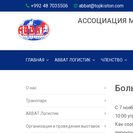
+992 48 7035506
abbat@tojikiston.com
АССОЦИАЦИЯ 
ГЛАВНАЯ
АВВАТ ЛОГИСТИК
ЧЛЕНСТВО
Бол
О нас
Транспарк
С 7 ноя
ABBAT Логистик
10:00 ут
Как соо
Организация и проведения выставок
перекры