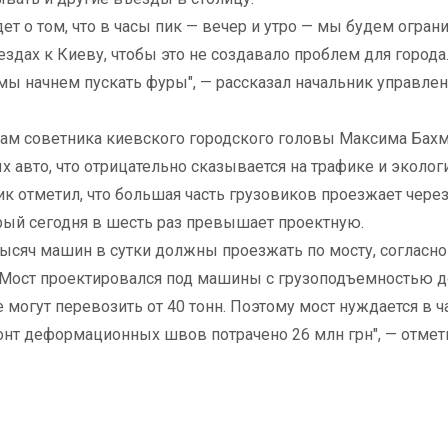
дет о том, что в часы пик — вечер и утро — мы будем огран
ездах к Киеву, чтобы это не создавало проблем для города
 мы начнем пускать фуры", — рассказал начальник управле
ам советника киевского городского головы Максима Бахма
х авто, что отрицательно сказывается на трафике и эколог
к отметил, что большая часть грузовиков проезжает чере
рый сегодня в шесть раз превышает проектную.
тысяч машин в сутки должны проезжать по мосту, согласно
Мост проектировался под машины с грузоподъемностью до 
 могут перевозить от 40 тонн. Поэтому мост нуждается в ча
нт деформационных швов потрачено 26 млн грн", — отмет