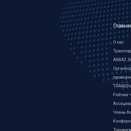
Главна
О нас
Транспа
ABBAT Л
Организа
проведе
TRANSPa
Рейтинг 
Ассоциа
Члены А
Конфере
Тренинг