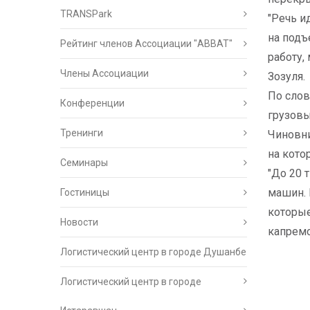
TRANSPark
"Речь и
на подъ
Рейтинг членов Ассоциации "АВВАТ"
работу,
Члены Ассоциации
Зозуля.
По слов
Конференции
грузовы
Тренинги
Чиновни
на кото
Семинары
"До 20 
машин. 
Гостиницы
которые
Новости
капремо
Логистический центр в городе Душанбе
Логистический центр в городе