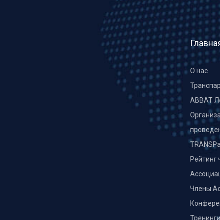
Главна
О нас
Транспа
ABBAT Л
Организа
проведе
TRANSPa
Рейтинг 
Ассоциа
Члены А
Конфере
Тренинг