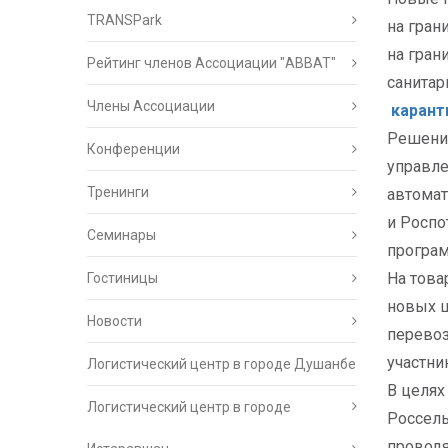
TRANSPark
на гран
на гран
Рейтинг членов Ассоциации "АВВАТ"
санитар
Члены Ассоциации
карант
Решение
Конференции
управле
Тренинги
автомат
и Роспо
Семинары
програм
На това
Гостиницы
новых ш
Новости
перевоз
участни
Логистический центр в городе Душанбе
В целях
Логистический центр в городе
Россель
проводя