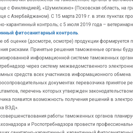
ице с Финляндией), «Шумилкино» (Псковская область, на гр
ице с Азербайджаном). С 15 марта 2019 г. в этих пунктах
но-карантинный контроль; с 5 июля 2019 года – ветеринар
инный фитосанитарный контроль
.
 об оценке (досмотре, осмотре) продукции формируется 
ния рисками. Принятые решения таможенные органы буду
изированной информационной системе таможенных органо
требнадзор через систему межведомственного электронно
мных средств всех участников информационного обмена.
росопроводительных документах перевозчика принятое ре
тампов, перечень которых утвержден законодательством.
чика появится возможность получения решений в электро
ка ВЭД».
 совершенствования работы таможенных органов планиру
хознадзора и Роспотребнадзора провести профессиональ
щих санитарно-карантинный, карантинный фитосанитарный 