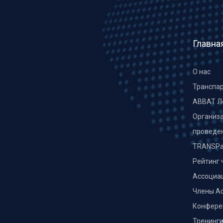
Главна
О нас
Транспа
ABBAT Л
Организа
проведе
TRANSPa
Рейтинг 
Ассоциа
Члены А
Конфере
Тренинг