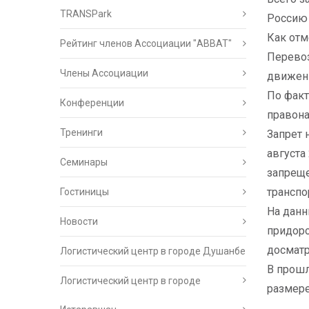
TRANSPark
Россию 
Как отм
Рейтинг членов Ассоциации "АВВАТ"
Перевоз
Члены Ассоциации
движен
По факт
Конференции
правона
Тренинги
Запрет 
августа
Семинары
запреще
транспо
Гостиницы
На данн
Новости
придор
досматр
Логистический центр в городе Душанбе
В прошл
Логистический центр в городе
размере