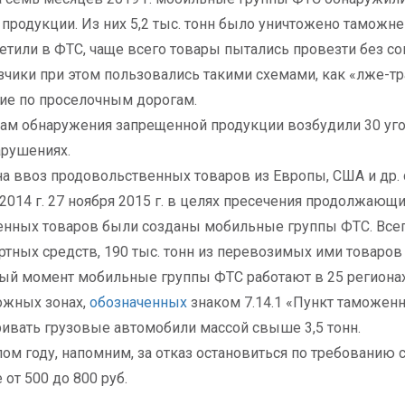
продукции. Из них 5,2 тыс. тонн было уничтожено таможне
етили в ФТС, чаще всего товары пытались провезти без с
чики при этом пользовались такими схемами, как «лже-тр
ие по проселочным дорогам.
ам обнаружения запрещенной продукции возбудили 30 уг
рушениях.
на ввоз продовольственных товаров из Европы, США и др.
 2014 г. 27 ноября 2015 г. в целях пресечения продолжаю
нных товаров были созданы мобильные группы ФТС. Всего
ртных средств, 190 тыс. тонн из перевозимых ими товаров
ый момент мобильные группы ФТС работают в 25 регионах 
ожных зонах,
обозначенных
знаком 7.14.1 «Пункт таможенн
ивать грузовые автомобили массой свыше 3,5 тонн.
ом году, напомним, за отказ остановиться по требовани
 от 500 до 800 руб.