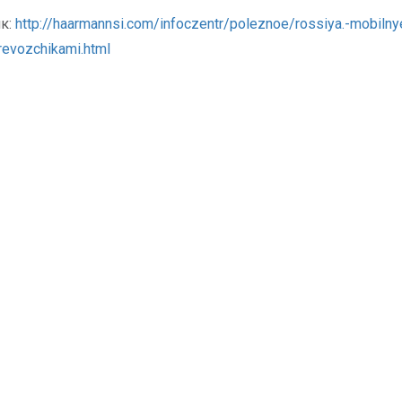
к:
http://haarmannsi.com/infoczentr/poleznoe/rossiya.-mobilnye-
revozchikami.html