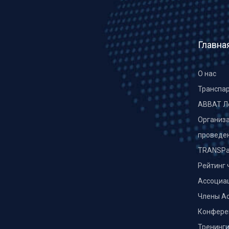
Главна
О нас
Транспа
ABBAT Л
Организа
проведе
TRANSPa
Рейтинг 
Ассоциа
Члены А
Конфере
Тренинг