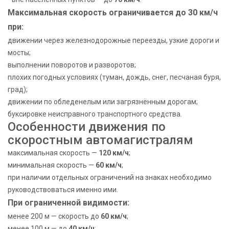
Максимальная скорость ограничивается до 30 км/ч
при:
движении через железнодорожные переезды, узкие дороги и
мосты;
выполнении поворотов и разворотов;
плохих погодных условиях (туман, дождь, снег, песчаная буря,
град);
движении по обледенелым или загрязнённым дорогам;
буксировке неисправного транспортного средства.
Особенности движения по
скоростным автомагистралям
максимальная скорость —
120 км/ч
;
минимальная скорость —
60 км/ч
;
при наличии отдельных ограничений на знаках необходимо
руководствоваться именно ими.
При ограниченной видимости:
менее 200 м — скорость до
60 км/ч
;
менее 100 м — до
40 км/ч
;