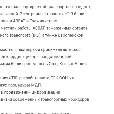
ан с транспортировкой транспортных средств,
запчастей. Электронные гарантии eTIR были
ане и АВВАТ в Таджикистане.
овместной работы АВВАТ, таможенных органов
го транспорта (IRU), а также Европейской
вместно с партнёрами принимала активное
кой координации для представителей
риятия были проведены в Оше, Кызыл-Беле и
ия eTIR, разработанного ЕЭК ООН, что
мках процедуры МДП.
м в продвижении цифровизации
звитии современных транспортных коридоров
, международными организациями и