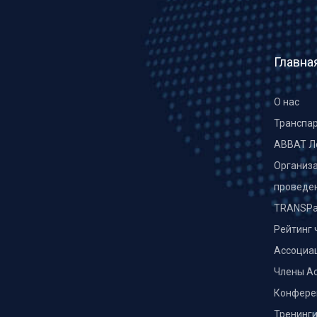
Главна
О нас
Транспа
ABBAT Л
Организа
проведе
TRANSPa
Рейтинг 
Ассоциа
Члены А
Конфере
Тренинг