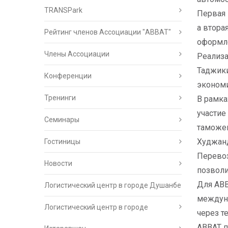
TRANSPark
Первая 
а втора
Рейтинг членов Ассоциации "АВВАТ"
оформле
Члены Ассоциации
Реализа
Таджики
Конференции
экономи
Тренинги
В рамка
участие
Семинары
таможен
Худжан
Гостиницы
Перевоз
Новости
позвол
Для АВВ
Логистический центр в городе Душанбе
междуна
Логистический центр в городе
через т
АВВАТ п