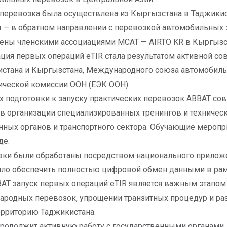
перевозка была осуществлена из Кыргызстана в Таджикист
я — в обратном направлении с перевозкой автомобильных 
ны членскими ассоциациями МСАТ — AIRTO KR в Кыргызст
ция первых операций eTIR стала результатом активной с
стана и Кыргызстана, Международного союза автомобильно
ческой комиссии ООН (ЕЭК ООН).
х подготовки к запуску практических перевозок АВВАТ со
 в организации специализированных тренингов и техничес
ных органов и транспортного сектора. Обучающие мероп
де.
ки были обработаны посредством национального приложен
ило обеспечить полностью цифровой обмен данными в ра
АТ запуск первых операций eTIR является важным этапо
родных перевозок, упрощении транзитных процедур и ра
ерриторию Таджикистана.
родолжит активную работу с государственными органами