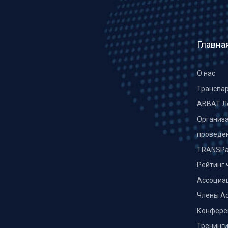
Главна
О нас
Транспа
ABBAT Л
Организа
проведе
TRANSPa
Рейтинг 
Ассоциа
Члены А
Конфере
Тренинг