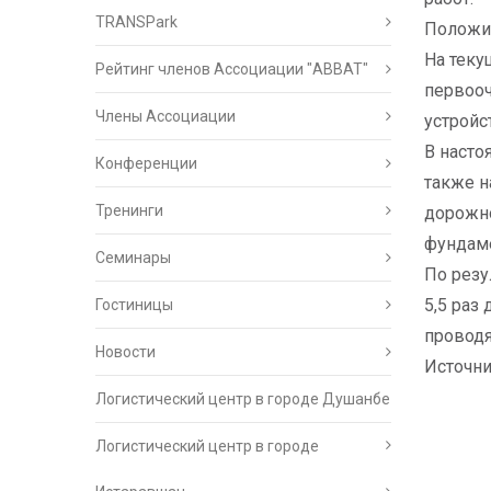
TRANSPark
Положит
На теку
Рейтинг членов Ассоциации "АВВАТ"
первооч
Члены Ассоциации
устройс
В насто
Конференции
также н
Тренинги
дорожно
фундаме
Семинары
По резу
5,5 раз
Гостиницы
проводя
Новости
Источн
Логистический центр в городе Душанбе
Логистический центр в городе