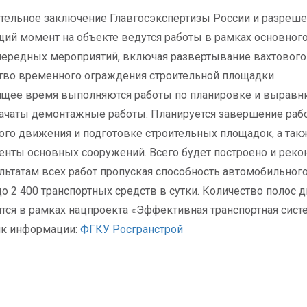
ельное заключение Главгосэкспертизы России и разрешен
щий момент на объекте ведутся работы в рамках основног
ередных мероприятий, включая развертывание вахтового 
тво временного ограждения строительной площадки.
ящее время выполняются работы по планировке и выравнив
ачаты демонтажные работы. Планируется завершение раб
го движения и подготовке строительных площадок, а такж
нты основных сооружений. Всего будет построено и рекон
льтатам всех работ пропуская способность автомобильного
 до 2 400 транспортных средств в сутки. Количество полос
тся в рамках нацпроекта «Эффективная транспортная сист
ик информации:
ФГКУ Росгранстрой