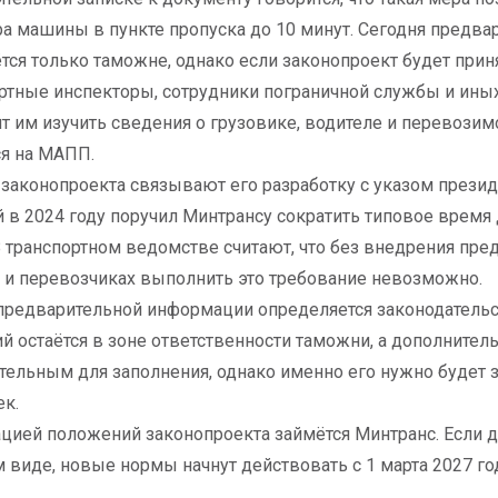
а машины в пункте пропуска до 10 минут. Сегодня предв
тся только таможне, однако если законопроект будет приня
ртные инспекторы, сотрудники пограничной службы и ины
т им изучить сведения о грузовике, водителе и перевозим
я на МАПП.
законопроекта связывают его разработку с указом прези
 в 2024 году поручил Минтрансу сократить типовое время 
В транспортном ведомстве считают, что без внедрения пре
х и перевозчиках выполнить это требование невозможно.
предварительной информации определяется законодатель
й остаётся в зоне ответственности таможни, а дополнител
тельным для заполнения, однако именно его нужно будет 
к.
цией положений законопроекта займётся Минтранс. Если д
 виде, новые нормы начнут действовать с 1 марта 2027 го