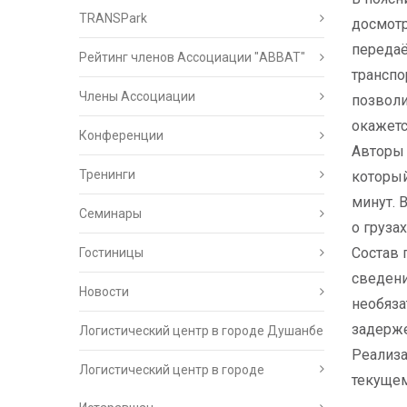
TRANSPark
досмотр
передаё
Рейтинг членов Ассоциации "АВВАТ"
транспо
Члены Ассоциации
позволи
окажетс
Конференции
Авторы 
Тренинги
который
минут. 
Семинары
о груза
Состав 
Гостиницы
сведени
Новости
необяза
задерже
Логистический центр в городе Душанбе
Реализа
Логистический центр в городе
текущем