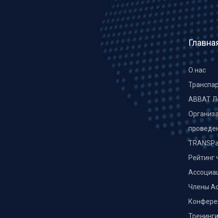
Главна
О нас
Транспа
ABBAT Л
Организа
проведе
TRANSPa
Рейтинг 
Ассоциа
Члены А
Конфере
Тренинг