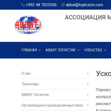
+992 48 7035506
abbat@tojikiston.com
АССОЦИАЦИЯ 
ГЛАВНАЯ
АВВАТ ЛОГИСТИК
ЧЛЕНСТВО
Уск
О нас
Транспарк
Перевоз
ABBAT Логистик
контрол
рассмот
Организация и проведения выставок
В поясн