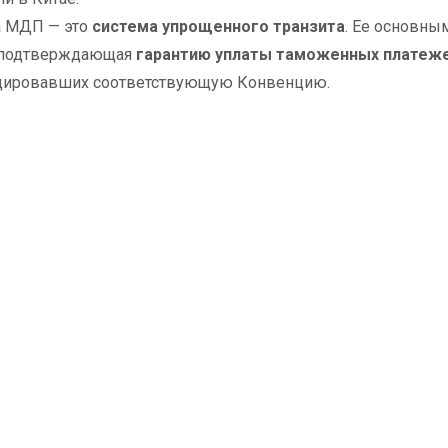
а МДП — это
система упрощенного транзита
. Ее основны
, подтверждающая
гарантию уплаты таможенных платеж
цировавших соответствующую Конвенцию.