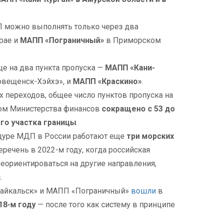
П можно выполнять только через два
рае и
МАПП «Пограничный»
в Приморском
ще на два пункта пропуска —
МАПП «Кани-
овещенск-Хэйхэ», и
МАПП «Краскино»
.
х переходов, общее число пунктов пропуска на
зом Министерства финансов
сокращено с 53 до
ого участка границы
.
едуре МДП в России работают еще
три морских
еречень в 2022-м году, когда российская
еориентироваться на другие направления,
й
.
Забайкальск» и МАПП «Пограничный»
вошли
в
18-м году
— после того как систему в принципе