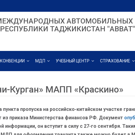
МЕЖДУНАРОДНЫХ АВТОМОБИЛЬНЫХ 
РЕСПУБЛИКИ ТАДЖИКИСТАН "ABBAT"
КОНВЕНЦИИ
МДП
УЧЕБНЫЙ ЦЕНТР
СТРАХОВАНИЕ
ни-Курган» МАПП «Краскино»
 пункта пропуска на российско-китайском участке гра
т из приказа Министерства финансов РФ. Документ
опу
й информации, он вступит в силу с 27-го сентября. Так
 МДП для оформления транзита также можно будет в МА