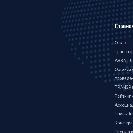
Главна
О нас
Транспа
ABBAT Л
Организа
проведе
TRANSPa
Рейтинг 
Ассоциа
Члены А
Конфере
Тренинг