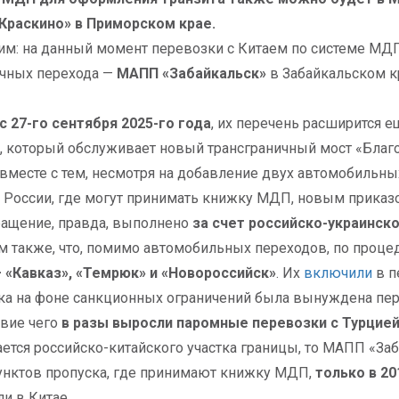
Краскино» в Приморском крае.
м: на данный момент перевозки с Китаем по системе МД
ичных перехода —
МАПП «Забайкальск»
в Забайкальском к
с 27-го сентября 2025-го года
, их перечень расширится е
, который обслуживает новый трансграничный мост «Благ
вместе с тем, несмотря на добавление двух автомобильны
 России, где могут принимать книжку МДП, новым прика
ращение, правда, выполнено
за счет российско-украинск
 также, что, помимо автомобильных переходов, по проц
 «Кавказ», «Темрюк» и «Новороссийск»
. Их
включили
в п
ка на фоне санкционных ограничений была вынуждена пер
вие чего
в разы выросли паромные перевозки с Турцие
ается российско-китайского участка границы, то МАПП «
унктов пропуска, где принимают книжку МДП,
только в 20
ли в Китае.