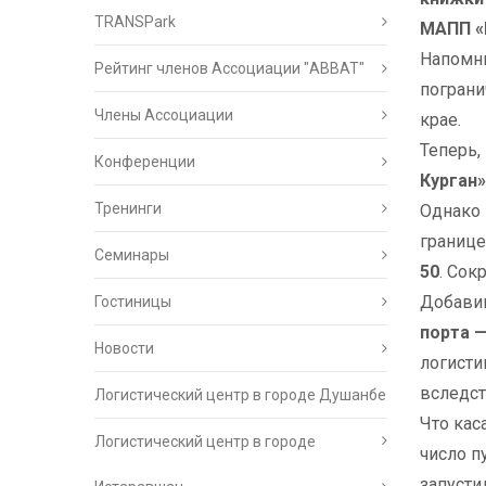
TRANSPark
МАПП «
Напомни
Рейтинг членов Ассоциации "АВВАТ"
погран
Члены Ассоциации
крае.
Теперь,
Конференции
Курган»
Тренинги
Однако 
границе
Семинары
50
. Сок
Добавим
Гостиницы
порта —
Новости
логисти
вследст
Логистический центр в городе Душанбе
Что кас
Логистический центр в городе
число п
запусти