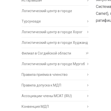
Истаравшан
Систем
Логистический центр в городе
Carnet)
ратифи
Турсунзаде
Логистический центр в городе Хорог
Логистический центр в городе Худжанд
Филиал в Согдийской области
Логистический центр в городе Мургоб
Правила приёма в членство
Правила допуска к МДП
Ассоциации члены МСАТ (IRU)
Конвенция МДП