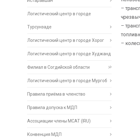
Истаравшан
– транс
Логистический центр в городе
чрезвыч
– транс
Турсунзаде
топливн
Логистический центр в городе Хорог
– колес
Логистический центр в городе Худжанд
Филиал в Согдийской области
Логистический центр в городе Мургоб
Правила приёма в членство
Правила допуска к МДП
Ассоциации члены МСАТ (IRU)
Конвенция МДП