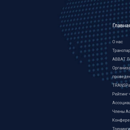
Главна
О нас
Транспа
ABBAT Л
Организа
проведе
TRANSPa
Рейтинг 
Ассоциа
Члены А
Конфере
Тренинг