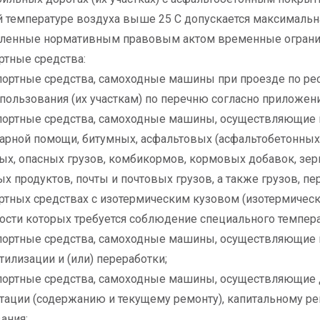
 температуре воздуха выше 25 С допускается максимальная
вленные нормативным правовым актом временные ограни
ртные средства:
портные средства, самоходные машины при проезде по р
пользования (их участкам) по перечню согласно приложен
портные средства, самоходные машины, осуществляющие 
арной помощи, битумных, асфальтовых (асфальтобетонных
х, опасных грузов, комбикормов, кормовых добавок, зерна
х продуктов, почты и почтовых грузов, а также грузов, 
ртных средствах с изотермическим кузовом (изотермически
ости которых требуется соблюдение специального темпера
портные средства, самоходные машины, осуществляющие 
утилизации и (или) переработки;
портные средства, самоходные машины, осуществляющие д
тации (содержанию и текущему ремонту), капитальному р
ания;