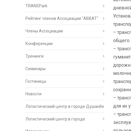
TRANSPark
дневной
Устано
Рейтинг членов Ассоциации "АВВАТ"
транспо
Члены Ассоциации
– транс
общего 
Конференции
– транс
Тренинги
гуманит
дорожны
Семинары
молочны
транспо
Гостиницы
сохранн
Новости
– транс
для их 
Логистический центр в городе Душанбе
– транс
Логистический центр в городе
эксплуа
пользов