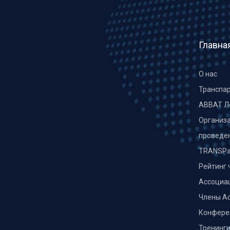
Главна
О нас
Транспа
ABBAT Л
Организа
проведе
TRANSPa
Рейтинг 
Ассоциа
Члены А
Конфере
Тренинг