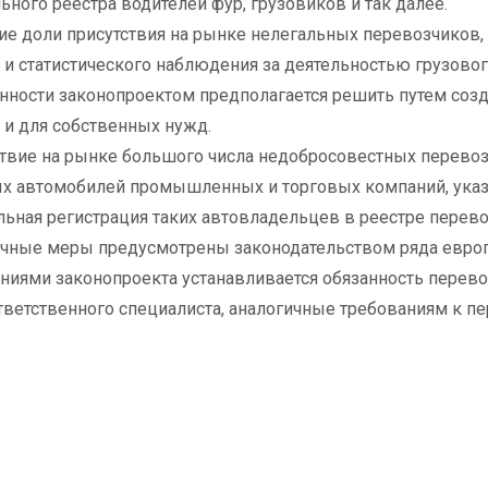
ьного реестра водителей фур, грузовиков и так далее.
е доли присутствия на рынке нелегальных перевозчиков, 
 и статистического наблюдения за деятельностью грузово
нности законопроектом предполагается решить путем созд
у и для собственных нужд.
твие на рынке большого числа недобросовестных перевоз
х автомобилей промышленных и торговых компаний, указал
льная регистрация таких автовладельцев в реестре перев
чные меры предусмотрены законодательством ряда европе
иями законопроекта устанавливается обязанность перево
тветственного специалиста, аналогичные требованиям к пе