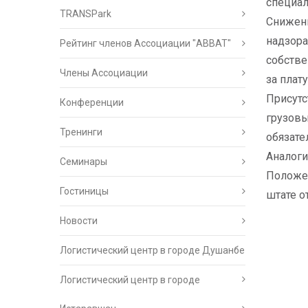
специал
TRANSPark
Снижени
надзора
Рейтинг членов Ассоциации "АВВАТ"
собстве
Члены Ассоциации
за плат
Присутс
Конференции
грузовы
Тренинги
обязате
Аналоги
Семинары
Положен
Гостиницы
штате о
Новости
Логистический центр в городе Душанбе
Логистический центр в городе