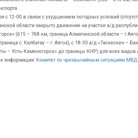
нспорта.
ря с 12-00 в связи с ухудшением погодных условий (отсутс
анской области закрыто движение на участке а/д республи
орск» (615 – 768 км, граница Алматинской области – г.Аяго
граница с. Калбатау – г. Аягоз), с 18-30 а/д «Таскескен – Ба
ты – Усть-Каменогорск» до границы КНР) для всех видов 
ик информации:
Комитет по чрезвычайным ситуациям МВД