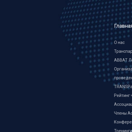
Главна
О нас
Транспа
ABBAT Л
Организа
проведе
TRANSPa
Рейтинг 
Ассоциа
Члены А
Конфере
Тренинг