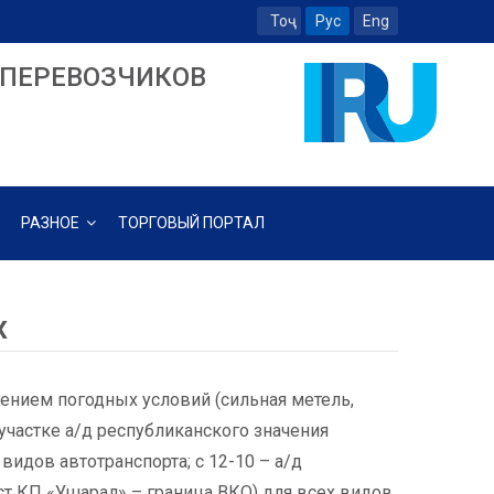
Тоҷ
Рус
Eng
ПЕРЕВОЗЧИКОВ
РАЗНОЕ
ТОРГОВЫЙ ПОРТАЛ
х
шением погодных условий (сильная метель,
участке а/д республиканского значения
 видов автотранспорта; с 12-10 – а/д
ст КП «Ушарал» – граница ВКО) для всех видов