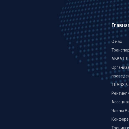
Главна
О нас
Транспа
ABBAT Л
Организа
проведе
TRANSPa
Рейтинг 
Ассоциа
Члены А
Конфере
Тренинг