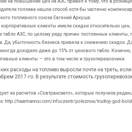
ий на повышение цен на АЗС привел к тому, что в рознице 
дители топлива нашли способ хотя бы частично компенсиро
кого топливного союза Евгений Аркуша:
 корпоративные клиенты имели скидки относительно цен, 
 табло АЗС, по целому ряду причин: постоянные клиенты, п
а. Да, убыточность бизнеса привела к снижению скидок. 
 иногда доходило даже до 15% от ценового табло. Конечно
тивные клиенты — это в том числе и грузоперевозчики.
них расходы на топливо выросли почти на треть, если
брем 2017-го. В результате стоимость грузоперевозо
дует из расчетов «Совтрансавто», которые получила редакц
: http://haarmannsi.com/infoczentr/poleznoe/trudnyj-god-bol