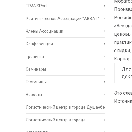
Моратор
TRANSPark
Произво
Российс
Рейтинг членов Ассоциации "АВВАТ"
«Всегда
Члены Ассоциации
ценовых
практик
Конференции
скидки,
Тренинги
Корпора
Для 
Семинары
дека
Гостиницы
Это сле
Новости
Источник
Логистический центр в городе Душанбе
Логистический центр в городе