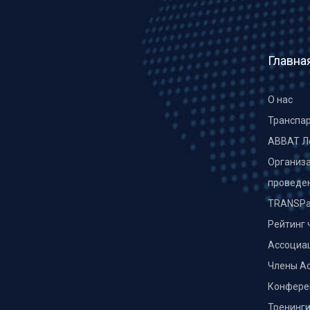
Главна
О нас
Транспа
ABBAT Л
Организа
проведе
TRANSPa
Рейтинг 
Ассоциа
Члены А
Конфере
Тренинг