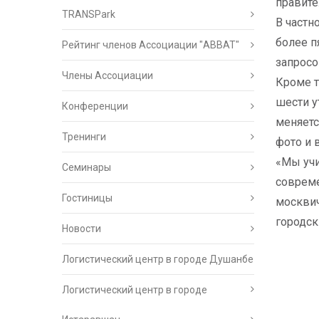
правите
TRANSPark
В частн
более п
Рейтинг членов Ассоциации "АВВАТ"
запросо
Члены Ассоциации
Кроме т
шести у
Конференции
меняетс
Тренинги
фото и 
«Мы учи
Семинары
совреме
Гостиницы
москвич
городск
Новости
Логистический центр в городе Душанбе
Логистический центр в городе