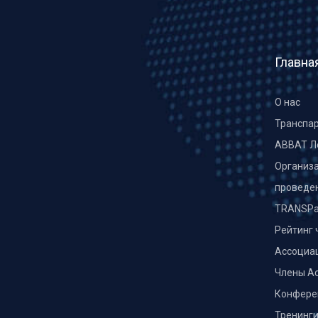
Главна
О нас
Транспа
ABBAT Л
Организа
проведе
TRANSPa
Рейтинг 
Ассоциа
Члены А
Конфере
Тренинг