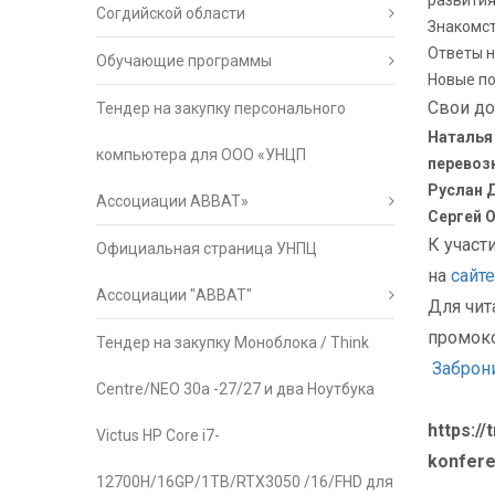
развития
Согдийской области
Знакомс
Ответы н
Обучающие программы
Новые по
Свои до
Тендер на закупку персонального
Наталья
компьютера для ООО «УНЦП
перевоз
Руслан 
Ассоциации АВВАТ»
Сергей 
К участ
Официальная страница УНПЦ
на
сайте
Ассоциации "АВВАТ"
Для чит
промок
Тендер на закупку Моноблока / Think
Заброни
Centre/NEO 30a -27/27 и два Ноутбука
https://
Victus HP Core i7-
konfere
12700H/16GP/1TB/RTX3050 /16/FHD для