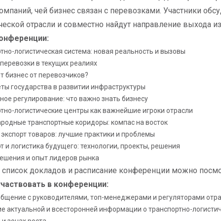
омпаний, чей бизнес связан с перевозками. Участники обс
ческой отрасли и совместно найдут направление выхода из
онференции:
тно-логистическая система: новая реальность и вызовы
перевозки в текущих реалиях
т бизнес от перевозчиков?
ты государства в развитии инфраструктуры
ое регулирование: что важно знать бизнесу
тно-логистические центры как важнейшие игроки отрасли
одные транспортные коридоры: компас на восток
 экспорт товаров: лучшие практики и проблемы
т и логистика будущего: технологии, проекты, решения
ешения и опыт лидеров рынка
список докладов и расписание конференции можно посм
участвовать в конференции:
бщение с руководителями, топ-менеджерами и регуляторами отр
е актуальной и всесторонней информации о транспортно-логистиче