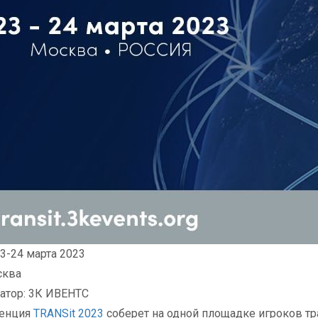
23-24 марта 2023
сква
атор: 3К ИВЕНТС
енция
TRANSit 2023
соберет на одной площадке игроков тра