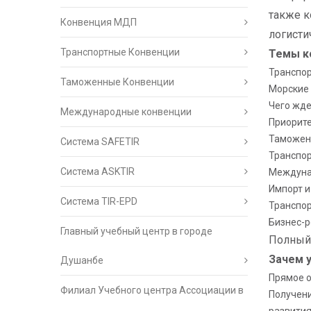
также к
Конвенция МДП
логисти
Транспортные Конвенции
Темы к
Транспор
Таможенные Конвенции
Морские 
Чего жде
Международные конвенции
Приорите
Таможенн
Система SAFETIR
Транспор
Система ASKTIR
Междунар
Импорт и
Система TIR-EPD
Транспор
Бизнес-р
Главный учебный центр в городе
Полный 
Зачем 
Душанбе
Прямое о
Филиал Учебного центра Ассоциации в
Получени