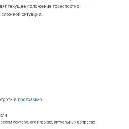
удят текущее положение транспортно-
 сложной ситуации.
отреть в
программе
.
асли
ском секторе, его игроках, актуальных вопросах