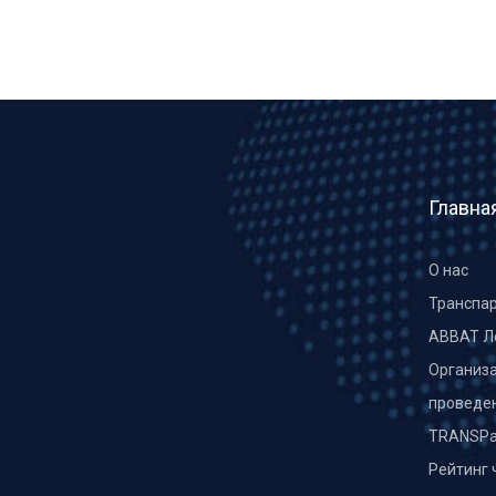
Главна
О нас
Транспа
ABBAT Л
Организа
проведе
TRANSPa
Рейтинг 