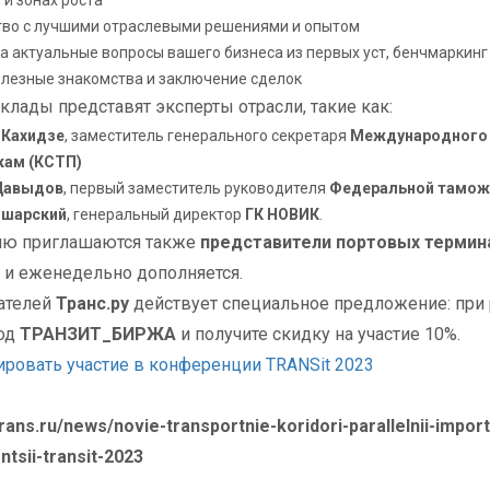
 и зонах роста
тво с лучшими отраслевыми решениями и опытом
а актуальные вопросы вашего бизнеса из первых уст, бенчмаркинг
лезные знакомства и заключение сделок
клады представят эксперты отрасли, такие как:
 Кахидзе
, заместитель генерального секретаря
Международного 
кам
(КСТП)
Давыдов
, первый заместитель руководителя
Федеральной тамож
Ошарский
, генеральный директор
ГК НОВИК
.
ию приглашаются также
представители портовых термин
и еженедельно дополняется.
ателей
Транс.ру
действует специальное предложение: при 
од
ТРАНЗИТ_БИРЖА
и получите скидку на участие 10%.
ровать участие в конференции TRANSit 2023
trans.ru/news/novie-transportnie-koridori-parallelnii-impor
ntsii-transit-2023