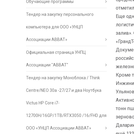
Обучающие программы
отметил
Тендер на закупку персонального
Еще одн
логисти
компьютера для ООО «УНЦП
залив».
Ассоциации АВВАТ»
«ГрандТ
Докумен
Официальная страница УНПЦ
российс
Ассоциации "АВВАТ"
железно
Кроме т
Тендер на закупку Моноблока / Think
Инжинир
Centre/NEO 30a -27/27 и два Ноутбука
Ульянов
Активно
Victus HP Core i7-
тонн пш
12700H/16GP/1TB/RTX3050 /16/FHD для
зерново
Даларик
ООО «УНЦП Ассоциации АВВАТ»
ещё 132