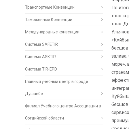
Транспортные Конвенции
По итог
тонн ке
Таможенные Конвенции
тонн. Д
Ульянов
Международные конвенции
«Куйбыш
Система SAFETIR
бесшовн
залива.
Система ASKTIR
море», 
Система TIR-EPD
странам
эффекти
Главный учебный центр в городе
интегра
Душанбе
Куйбыше
бесшовн
Филиал Учебного центра Ассоциации в
сервисо
Согдийской области
преимущ
Средней