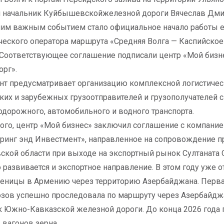
 начальник Куйбышевскойжелезной дороги Вячеслав Дми
им важным событием стало официальное начало работы е
ческого оператора маршрута «Средняя Волга — Каспийско
 Соответствующее соглашение подписали центр «Мой бизн
орг».
т предусматривает организацию комплексной логистиче
ких и зарубежных грузоотправителей и грузополучателей 
дорожного, автомобильного и водного транспорта.
ого, центр «Мой бизнес» заключил соглашение с компани
инг энд Инвестмент», направленное на сопровождение п
ской области при выходе на экспортный рынок Султаната 
 развивается и экспортное направление. В этом году уже 
еницы в Армению через территорию Азербайджана. Первая
зов успешно проследовала по маршруту через Азербайджа
 Южно-Кавказской железной дороги. До конца 2026 года 
 вагонов зерна.