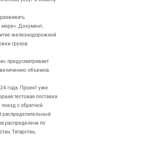
 развивать
 море». Документ,
витие железнодорожной
овки грузов
и» предусматривает
 увеличению объемов
24 года. Проект уже
ервая тестовая поставка
 поезд с обратной
ый распределительный
ла распределена по
ан, Татарстан,