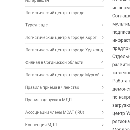
Истаравшан
информа
Логистический центр в городе
Соглаш
мультим
Турсунзаде
подписа
Логистический центр в городе Хорог
инфраст
предпри
Логистический центр в городе Худжанд
Отдельн
Филиал в Согдийской области
развити
железн
Логистический центр в городе Мургоб
Работа 
Правила приёма в членство
демонст
по напр
Правила допуска к МДП
загрузк
Ассоциации члены МСАТ (IRU)
центр У
региона
Конвенция МДП
Мордови