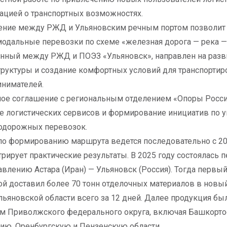
цией о транспортных возможностях.
ение между РЖД и Ульяновским речным портом позволит
одальные перевозки по схеме «железная дорога — река —
нный между РЖД и ПОЭЗ «Ульяновск», направлен на раз
руктуры и создание комфортных условий для транспортир
нимателей.
ое соглашение с региональным отделением «Опоры Росси
е логистических сервисов и формирование инициатив по
одорожных перевозок.
по формированию маршрута ведется последовательно с 20
рирует практические результаты. В 2025 году состоялась п
авлению Астара (Иран) — Ульяновск (Россия). Тогда первый
ой доставил более 70 тонн отделочных материалов в нов
льяновской области всего за 12 дней. Далее продукция бы
м Приволжского федерального округа, включая Башкортост
ю, Оренбургскую и Пензенскую области.