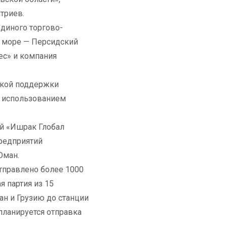
триев.
диного торгово-
е море — Персидский
ес» и компания
ской поддержки
с использованием
ей «Ишрак Глобал
редприятий
Оман.
отправлено более 1000
 партия из 15
н и Грузию до станции
планируется отправка