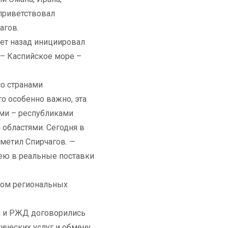
 приветствовал
агов.
лет назад инициировал
 – Каспийское море –
со странами
то особенно важно, эта
ами – республиками
 областями. Сегодня в
тметил Спирчагов. —
дею в реальные поставки
дом региональных
та и РЖД договорились
ических услуг и обмену