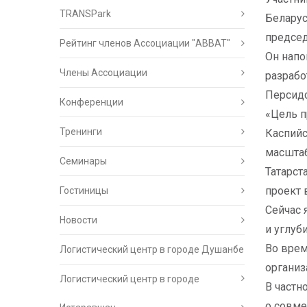
TRANSPark
Беларус
председ
Рейтинг членов Ассоциации "АВВАТ"
Он напо
Члены Ассоциации
разрабо
Персидс
Конференции
«Цель п
Тренинги
Каспийс
масштаб
Семинары
Татарст
проект 
Гостиницы
Сейчас 
Новости
и углуб
Во вре
Логистический центр в городе Душанбе
организ
Логистический центр в городе
В частн
о совме