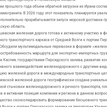
ам прошлого года объем обратной загрузки из Ирана соста
рамогранита. В 2026 году этот показатель планируется увел
ополнительно прорабатывается запуск морской доставки гр
скую область.
евская железная дорога готова к активному участию в 
ого транспортного каркаса от Средней Волги к портам Пе
 Обсудили мультимодальные перевозки в формате «железн
востребованность маршрута для экспортно-импортных гру
и Каспия, государствами Персидского залива, развитие к
вного взаимодействия железнодорожного с другими вида
цию железной дороги в международные транспортные цепо
вской железной дороги географически создана уникаль
ой стыковки железнодорожного и речного транспорта, п
в и активная позиция компании и региона в данном вопро
ество сконсолидировать формирование бесшовного транс
 Волги к портам Персидского залива на территории Ульяно