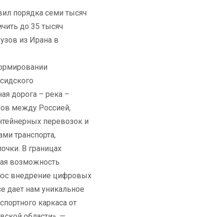
вил порядка семи тысяч
ичить до 35 тысяч
узов из Ирана в
формировании
рсидского
ая дорога – река –
зов между Россией,
онтейнерных перевозок и
ми транспорта,
чки. В границах
ная возможность
люс внедрение цифровых
се дает нам уникальное
портного каркаса от
вской области», —