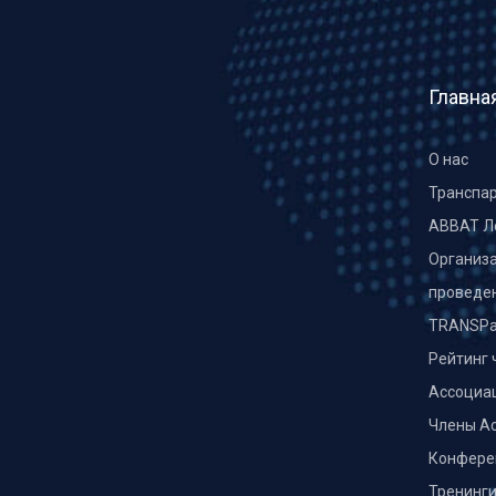
Главна
О нас
Транспа
ABBAT Л
Организа
проведе
TRANSPa
Рейтинг 
Ассоциа
Члены А
Конфере
Тренинг