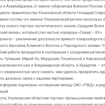
и и Азербайджана, от имени губернатора Алексея Русских
атель правительства Ульяновской области Геннадий Спирч
мнил гостям, что именно Ульяновсикий регион несколько 
тку нового торгово-логистического канала «Средняя Волга
кий залив», который стал частью коридора «Север – Юг».
роекта – увеличение доступности прямого товарооборота 
кого бассейна, Ближнего Востока и Персидского залива. Ч
ная работа проводится в кооперации с соседними регион
ан, Чувашия, Марий Эл, Мордовия, Пензенской и Кировской
вовлекаются уже и Владимирская область, и Удмуртия, — о
я с уверенностью могу сказать: нам удалось превратить и
ить деловые связи с нашими партнерами».
мя форума подписаны соглашения между ОАО «РЖД» и ря
аций.
ости, Ульяновская областная торгово-промышленная пала
стной работе по привлечению новых пользователей логист